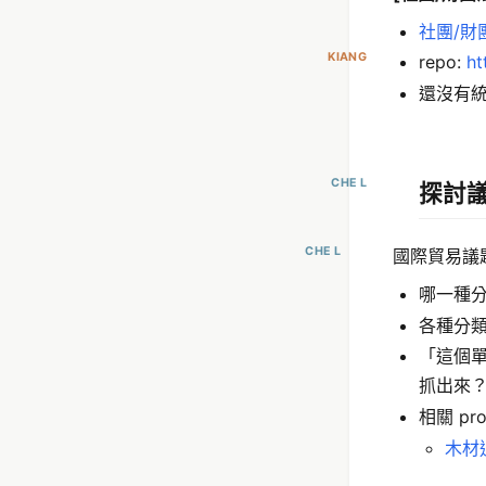
社團/財
KIANG
repo:
ht
還沒有
CHE L
探討
CHE L
國際貿易議
哪一種分
各種分
「這個
抓出來
相關 pro
木材追