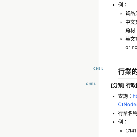
例：
貨品分
中文
角材
英文貨名
or n
CHE L
行業
CHE L
[分類] 行
查詢：
h
CtNode
行業名
例：
C14