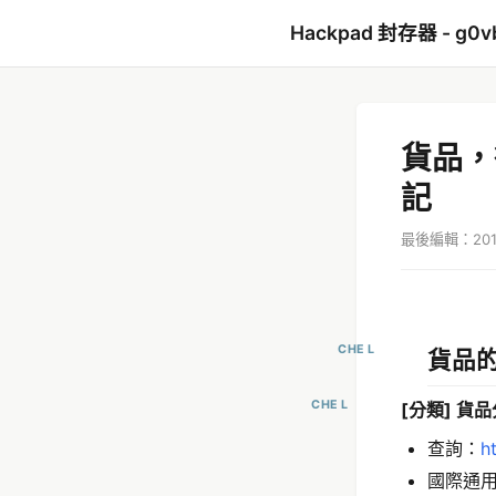
Hackpad 封存器 - g0v
貨品，
記
最後編輯：2017
CHE L
貨品
CHE L
[分類] 貨
查詢：
h
國際通