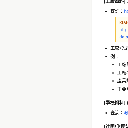
[工廠資料]
查詢：
h
KIA
http
data
工廠登
例：
工廠
工廠
產業
主要
[學校資料
查詢：
[社團/財團