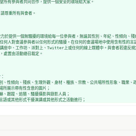
望所有參與者共同合作，提供一個安全的環境給大家。
：請尊重所有與會者。
致力於提供一個無騷擾的環境給每一位參與者，無論其性別、年紀、性傾向、殘
任何人對會議參與者以任何形式的騷擾。在任何的會議場地中使用含有性的言
講座中、工作坊、派對上、Twitter上或任何的線上媒體中。與會者若違反
，處置由活動總召裁定。
含：
性別、性傾向、殘疾、生理外觀、身材、種族、宗教、公共場所性形象、職業、
共場所展示帶有性含意的圖片；
恐嚇、跟蹤、追隨、騷擾攝影與錄影人員；
以言語或其他形式干擾演講或其他形式之活動進行；
當的肢體接觸；
不受歡迎的性關注。
者要求停止騷擾行為時，請即刻停止相關的騷擾行為。
的政策也適用於會議的贊助者。贊助者不應該使用任何帶有性含意的圖片、行為
者）不應使用任何帶有性含意的衣服、制服、裝扮，或以其他任何方式營造帶