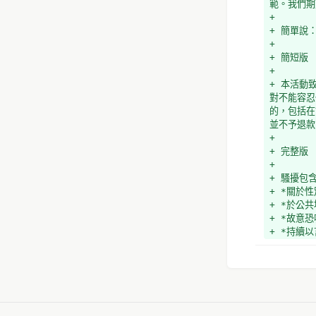
範。我們期
+ 
+ 簡單說
+ 
+ 簡短版
+ 
+ 本活動
對不能容忍
的，包括在
並不予退款
+ 
+ 完整版
+ 
+ 騷擾包
+ *關於
+ *於公
+ *故意
+ *持續
+ *不適
+ *以及
+ 當與會
+ 
+ 反騷擾
（包括志願