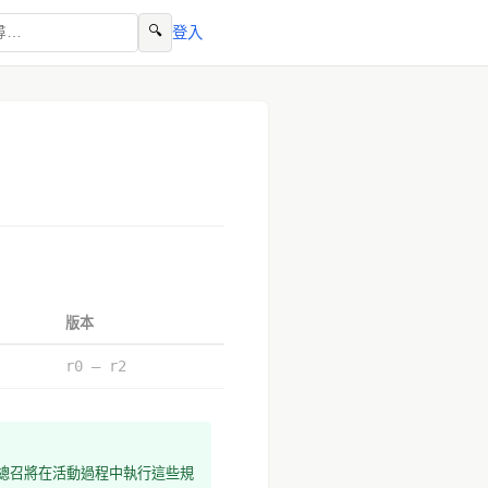
🔍
登入
版本
r0 – r2
總召將在活動過程中執行這些規