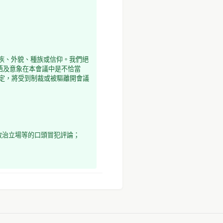
疾、外貌、種族或信仰。我們絕
語及意象在本會議中是不恰當
規定，將受到制裁或被驅離開會議
政治立場等的口頭冒犯評論；
、或任何形式的內容。工作人員
有性含意的環境。