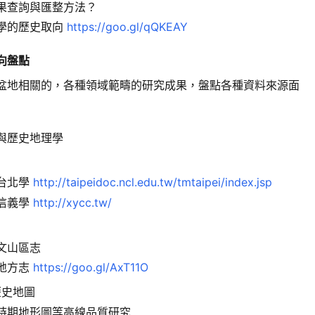
果查詢與匯整方法？
學的歷史取向
https://goo.gl/qQKEAY
向盤點
盆地相關的，各種領域範疇的研究成果，盤點各種資料來源面
與歷史地理學
台北學
http://taipeidoc.ncl.edu.tw/tmtaipei/index.jsp
信義學
http://xycc.tw/
文山區志
地方志
https://goo.gl/AxT11O
歷史地圖
時期地形圖等高線品質研究