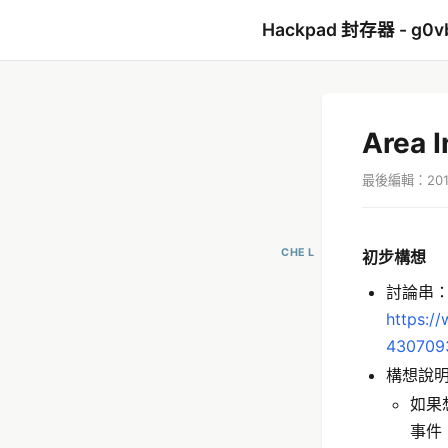
Hackpad 封存器 - g0v
Area I
最後編輯：2017
CHE L
初步構想
討論串
https:/
430709
構想說
如果
事件