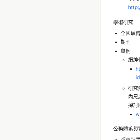
http
學術研究
全國碩
期刊
舉例
縉紳
h
i
研究
內尺
探討
w
公務體系與
都市計