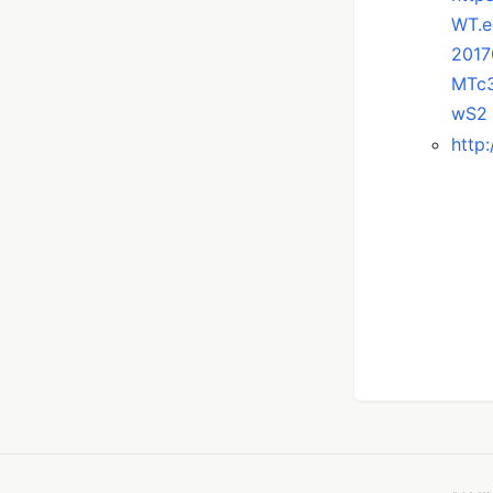
WT.e
201
MTc
wS2
http: