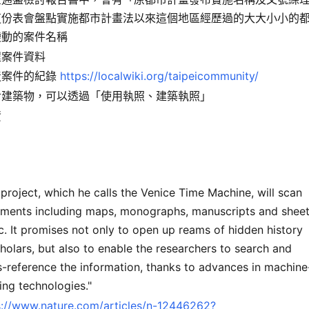
這份表會盤點實施都市計畫法以來這個地區經歷過的大大小小的
變動的案件名稱
程案件資料
造案件的紀錄
https://localwiki.org/taipeicommunity/
對建築物，可以透過「使用執照、建築執照」
資
project, which he calls the Venice Time Machine, will scan
ments including maps, monographs, manuscripts and shee
c. It promises not only to open up reams of hidden history
holars, but also to enable the researchers to search and
s-reference the information, thanks to advances in machine
ing technologies."
s://www.nature.com/articles/n-12446262?