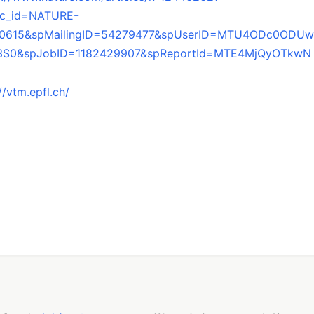
c_id=NATURE-
70615&spMailingID=54279477&spUserID=MTU4ODc0ODUw
3S0&spJobID=1182429907&spReportId=MTE4MjQyOTkwN
//vtm.epfl.ch/