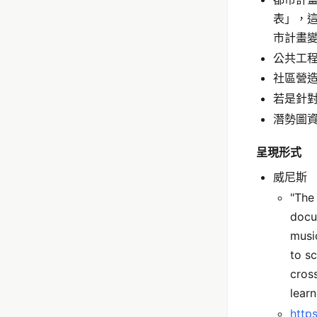
表」，
市計畫
公共工
社區營
若是針
潛勢圖
呈現形式
威尼斯
"The 
docu
musi
to sc
cros
learn
http