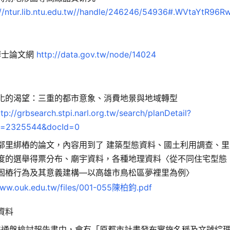
://ntur.lib.ntu.edu.tw//handle/246246/54936#.WVtaYtR96R
博士論文網
http://data.gov.tw/node/14024
化的渴望：三重的都市意象、消費地景與地域轉型
ttp://grbsearch.stpi.narl.org.tw/search/planDetail?
d=2325544&docId=0
鄰里綁樁的論文，內容用到了 建築型態資料、國土利用調查、里
度的選舉得票分布、廟宇資料，各種地理資料〈從不同住宅型態
固樁行為及其意義建構—以高雄市鳥松區夢裡里為例〉
ww.ouk.edu.tw/files/001-055陳柏鈞.pdf
資料
畫通盤檢討報告書中，會有「原都市計畫發布實施名稱及文號綜