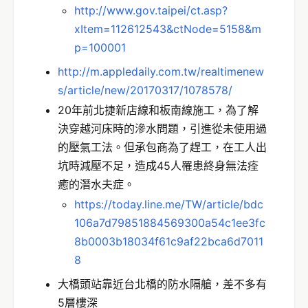
http://www.gov.taipei/ct.asp?
xItem=112612543&ctNode=5158&m
p=100001
http://m.appledaily.com.tw/realtimenew
s/article/new/20170317/1078578/
20年前北捷新店線和板南線施工，為了解
決穿越河床時的滲水問題，引進從未使用過
的壓氣工法。但承包商為了趕工，在工人出
坑時減壓不足，造成45人罹患終身無法痊
癒的潛水夫症。
https://today.line.me/TW/article/bdc
106a7d79851884569300a54c1ee3fc
8b0003b18034f61c9af22bca6d7011
8
大橋頭站靠近台北橋的防水隔艙，差不多有
5層樓深