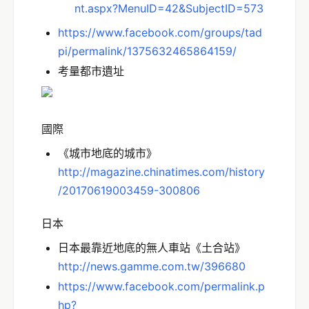
nt.aspx?MenuID=42&SubjectID=573
https://www.facebook.com/groups/tad
pi/permalink/1375632465864159/
考量都市遺址
國際
《城市地底的城市》
http://magazine.chinatimes.com/history
/20170619003459-300806
日本
日本最靠近地底的無人車站《土合站》
http://news.gamme.com.tw/396680
https://www.facebook.com/permalink.p
hp?