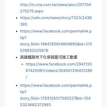
http://m.cna.com.tw/news/aloc/201704
270275.aspx
https://udn.com/news/story/7323/2438
393
https://www.facebook.com/permalink.p
hp?
story_fbid=1484785614904995&id=213
578932025676
高雄鐵路地下化穿越愛河施工動畫
https://www.facebook.com/2941133
67420081/videos/304001316431286
/
https://www.facebook.com/permalink.p
hp?
story_fbid=1793128317592527&id=154
5323682372993