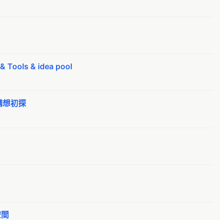
Pr
Al
O
Al
太
Al
財
Al
E
Tools & idea pool
A
廣
Al
黑
Al
構想初探
g
A
翻
A
阿
A
g0
外
0a
環
新
空間