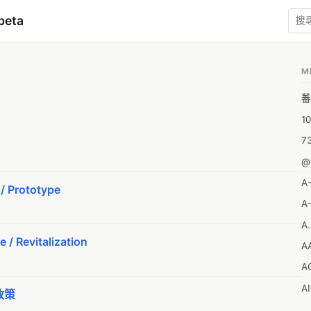
beta
M
蕃
1
7
@
A
/ Prototype
A-
A.
 / Revitalization
A
A
A
政策
A