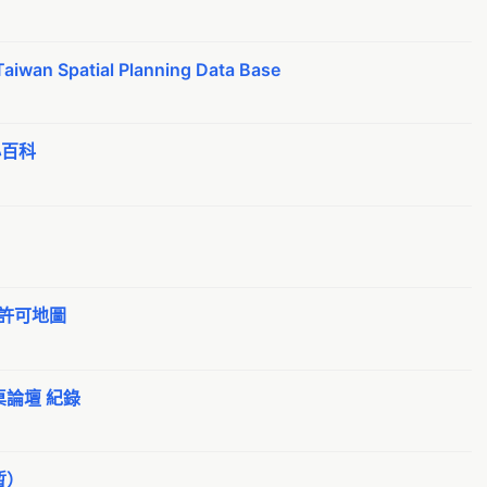
g8
零
 Spatial Planning Data Base
a
I
B
小百科
T
月
公
地
g
許可地圖
土
0
桌論壇 紀錄
T
G
暫）
年