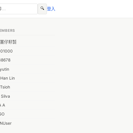
🔍
登入
EMBERS
薑仔籽㍿
001000
38678
yutin
-Han Lin
Tsioh
 Silva
A A
GO
INUser
L