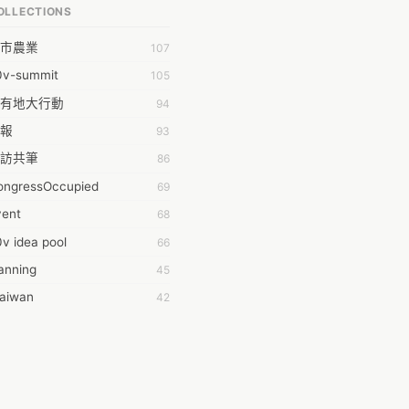
OLLECTIONS
PP bonraybio
市農業
107
aron Chen
0v-summit
105
bby Chen
有地大行動
94
bby Wu
報
93
chernar Tseng
訪共筆
86
csa Lu
ongressOccupied
69
da Huang
vent
68
on Lin
v idea pool
66
fey Hsu
anning
45
ging Huang
taiwan
42
hdaa Yeh
時的學習不能等
40
hong
016華航罷工事件
38
-Lei Sun
oedict
32
ileen Chuang
014INGO
29