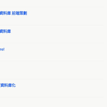
A
s
Ak
資料庫 前端策劃
聽
Ak
g
Al
Ta
Al
資料庫
婚
A
線
Al
e!
反
Al
C
A
新
Al
g
Al
g
Al
書資料庫化
k
Al
萌
Al
動
Al