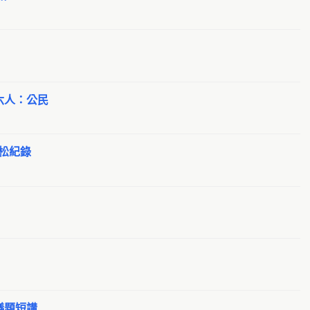
g
新
G
憲
六人：公民
o
逐
g
地松紀錄
公
G
B
Ju
健
醫
D
議題短講
Io