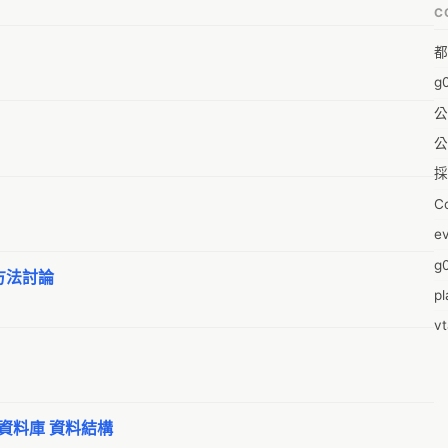
C
A
都
A
g
A
公
A
公
A
採
A
C
A
e
Ae
g0
A
方法討論
pl
A
v
A
零
A
2
Ai
m
A
資料庫 資料結構
2