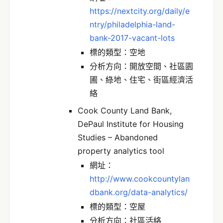
https://nextcity.org/daily/e
ntry/philadelphia-land-
bank-2017-vacant-lots
標的類型：空地
分析方向：開放空間、社區園
圃、綠地、住宅、街區經濟活
絡
Cook County Land Bank,
DePaul Institute for Housing
Studies – Abandoned
property analytics tool
網址：
http://www.cookcountylan
dbank.org/data-analytics/
標的類型：空屋
分析方向：社區活絡