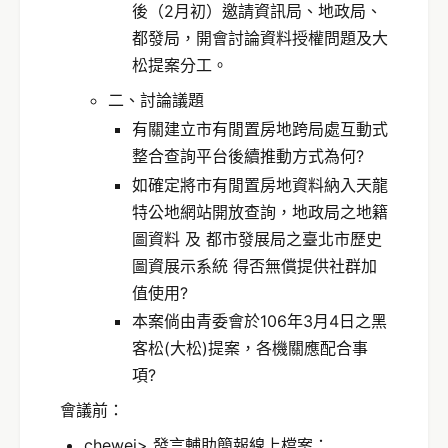
後（2月初）邀請資訊局、地政局、
都發局，開會討論資料授權問題及大
松提案分工。
二、討論議題
有關建立市有閒置房地跨局處互動式
整合查詢平台後續推動方式為何?
如確定將市有閒置房地資料納入天龍
特公地網站開放查詢，地政局之地籍
圖資料 及 都市發展局之臺北市歷史
圖資展示系統 得否無償提供社群加
值使用?
本案倘由青委會於106年3月4日之黑
客松(大松)提案，各機關應配合事
項?
會議前：
chewei> 發言輔助簡報線上檔案：