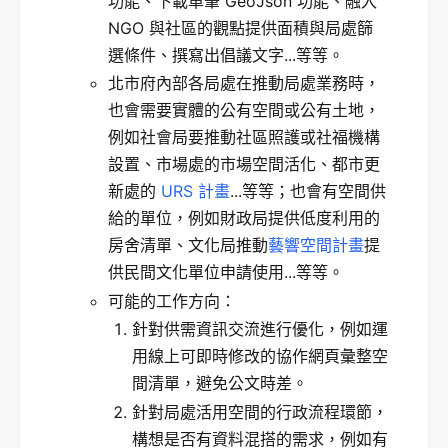
功能、下載單筆 GeoJson 功能、融入
NGO 與社區的觀點提供面積與局處篩
選條件、撰寫出倡議文字...等等。
北市府內部各局處在推動局處業務時，
也會需要實體的公有空間或公有土地，
例如社會局要推動社區照護或社福機構
設置、市場處的市場空間活化、都市更
新處的
URS 計畫
...等等；也會有空間供
給的單位，例如財政局提供低度利用的
房舍清單、文化局推動
藝響空間計畫
提
供民間文化單位申請使用...等等。
可能的工作方向：
針對供需資訊交流進行優化，例如運
用線上可即時修改的協作網頁彙整空
間清單，避免公文時差。
針對局處活用空間的行政流程環節，
構想是否有資料混搭的需求，例如有