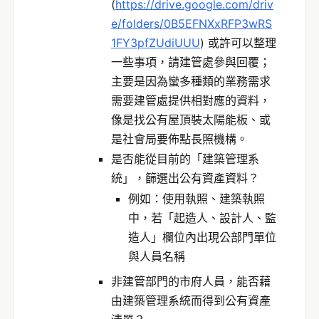
(
https://drive.google.com/driv
e/folders/0B5EFNXxRFP3wRS
1FY3pfZUdiUUU
) 或許可以整理
一些事項，請建管處參與回覆；
主要是因為蠻多種類的業務需求
需要建管處提供相對應的資料，
像是找公有屋頂裝太陽能板、或
是社會局要佈點長照機構。
是否能從目前的「建築管理系
統」，篩選出公有資產資料？
例如：使用執照、建築執照
中，若「起造人、設計人、監
造人」欄位內出現公部門單位
與人員名稱
非建管部門的市府人員，能否藉
由建築管理系統而得到公有資產