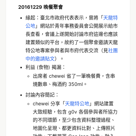
20161229 晚餐聚會
緣起：臺北市政府代表表示，曾將「
天龍特
公地
」網站於青年事務委員會公開展示給市
長查看，會議上遂開始討論市府這邊也應該
建置類似的平台，故約了一個聚會邀請天龍
特公地專案參與者與市府代表交流（見
社團
中的邀請貼文
）。
利益 (食物) 揭漏：
出席者 chewei 省了一筆晚餐費，含串
燒數串、梅酒約 350ml。
討論內容簡記：
chewei 分享「
天龍特公地
」網站建置
大致經驗，包含 g0v 各個參與者所協力
的不同環節，至少包含資料整理過程、
地圖化呈現、都更資料比對、上傳照片