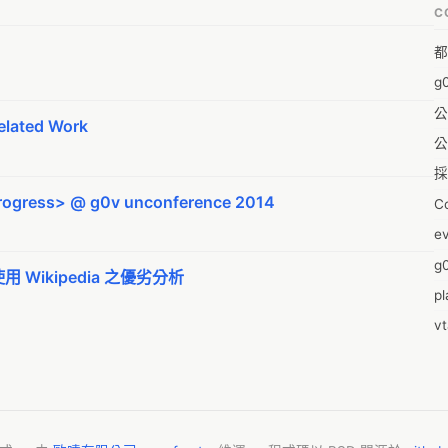
C
A
都
A
g
A
公
A
ated Work
公
A
採
A
gress> @ g0v unconference 2014
C
A
e
Ae
g0
A
r 使用 Wikipedia 之優劣分析
pl
A
v
A
零
A
2
Ai
m
A
2