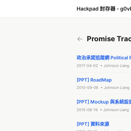
Hackpad 封存器 - g0v
←
Promise Tra
政治承諾追蹤網 Political Pr
2017-04-02 • Johnson Liang
[PPT] RoadMap
2015-09-06 • Johnson Liang
[PPT] Mockup 與系統設
2015-08-19 • Johnson Liang
[PPT] 資料來源