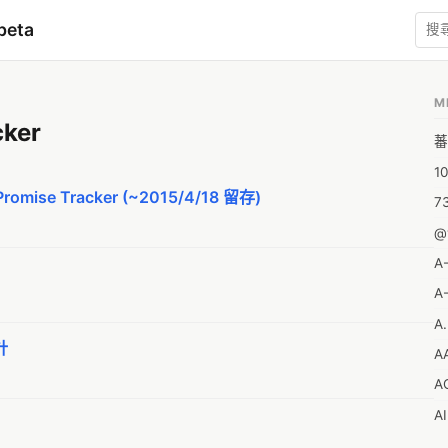
beta
M
cker
蕃
1
omise Tracker (~2015/4/18 留存)
7
@
A
A-
A.
計
A
A
A
A