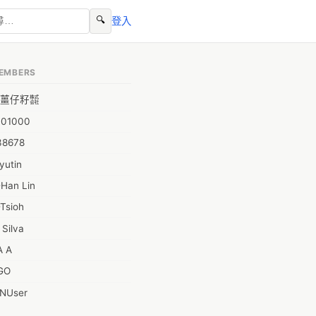
🔍
登入
EMBERS
薑仔籽㍿
001000
38678
yutin
-Han Lin
Tsioh
 Silva
A A
GO
INUser
L