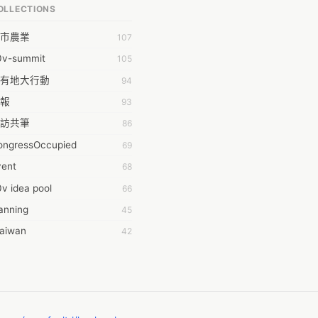
OLLECTIONS
PP bonraybio
市農業
107
aron Chen
0v-summit
105
bby Chen
有地大行動
94
bby Wu
報
93
chernar Tseng
訪共筆
86
csa Lu
ongressOccupied
69
da Huang
vent
68
on Lin
v idea pool
66
fey Hsu
anning
45
ging Huang
taiwan
42
hdaa Yeh
時的學習不能等
40
hong
016華航罷工事件
38
-Lei Sun
oedict
32
ileen Chuang
014INGO
29