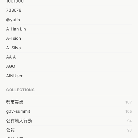
1001000
738678
@yutin
A-Han Lin
A-Tsioh
A. Silva
AA A
AGO
AINUser
AL
COLLECTIONS
APP bonraybio
都市農業
107
Aaron Chen
g0v-summit
105
Abby Chen
公有地大行動
94
Abby Wu
公報
93
Achernar Tseng