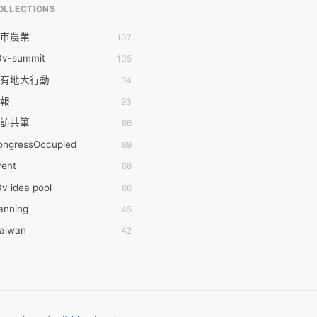
OLLECTIONS
PP bonraybio
市農業
107
aron Chen
0v-summit
105
bby Chen
有地大行動
94
bby Wu
報
93
chernar Tseng
訪共筆
86
csa Lu
ongressOccupied
69
da Huang
vent
68
on Lin
v idea pool
66
fey Hsu
anning
45
ging Huang
taiwan
42
hdaa Yeh
時的學習不能等
40
hong
016華航罷工事件
38
-Lei Sun
oedict
32
ileen Chuang
014INGO
29