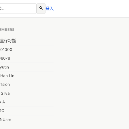
🔍
登入
EMBERS
薑仔籽㍿
001000
38678
yutin
-Han Lin
Tsioh
 Silva
A A
GO
INUser
L