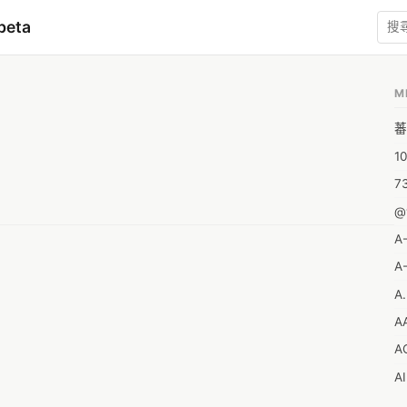
beta
M
蕃
1
7
@
A
A-
A.
A
A
A
A