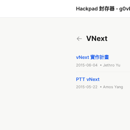
Hackpad 封存器 - g0v
←
VNext
vNext 實作計畫
2015-06-04 • Jethro Yu
PTT vNext
2015-05-22 • Amos Yang