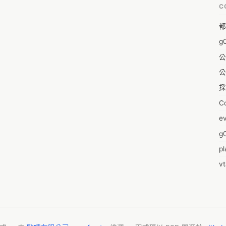
C
A
都
A
g
A
公
A
公
A
採
A
C
A
e
Ae
g0
A
pl
A
v
A
零
A
2
Ai
m
A
2