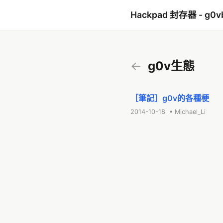
Hackpad 封存器 - g0v
←
g0v生態
［筆記］g0v的各種梗
2014-10-18 • Michael_Li