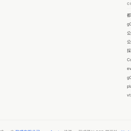
C
A
都
A
g
A
公
A
公
A
採
A
C
A
e
Ae
g0
A
pl
A
v
A
零
A
2
Ai
m
A
2