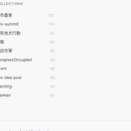
OLLECTIONS
PP bonraybio
市農業
107
aron Chen
0v-summit
105
bby Chen
有地大行動
94
bby Wu
報
93
chernar Tseng
訪共筆
86
csa Lu
ongressOccupied
69
da Huang
vent
68
on Lin
v idea pool
66
fey Hsu
anning
45
ging Huang
taiwan
42
hdaa Yeh
時的學習不能等
40
hong
016華航罷工事件
38
-Lei Sun
oedict
32
ileen Chuang
014INGO
29