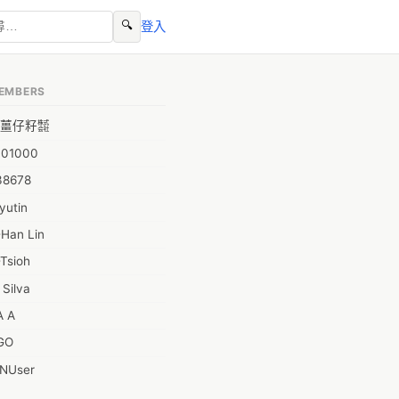
🔍
登入
EMBERS
薑仔籽㍿
001000
38678
yutin
-Han Lin
Tsioh
 Silva
A A
GO
INUser
L