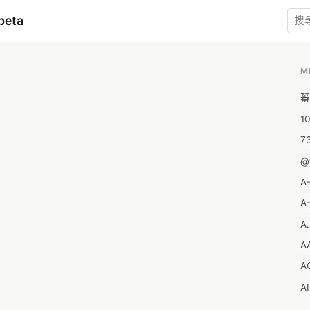
beta
M
蕃
1
7
@
A
A-
A.
A
A
A
A