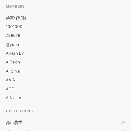
MEMBERS
蕃薑仔籽㍿
1001000
738678
@yutin
A-Han Lin
A-Tsioh
A. Silva
AA A
AGO
AINUser
AL
COLLECTIONS
APP bonraybio
都市農業
107
Aaron Chen