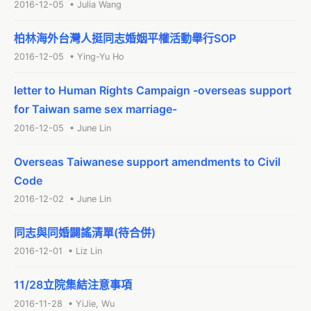
2016-12-05 • Julia Wang
柏林海外台灣人挺同志婚姻平權活動舉行SOP
2016-12-05 • Ying-Yu Ho
letter to Human Rights Campaign -overseas support
for Taiwan same sex marriage-
2016-12-05 • June Lin
Overseas Taiwanese support amendments to Civil
Code
2016-12-02 • June Lin
同志與同婚闢謠清單(待合併)
2016-12-01 • Liz Lin
11/28立院集結注意事項
2016-11-28 • YiJie, Wu