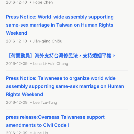
2016-12-10 • Hope Chen
Press Notice: World-wide assembly supporting
same-sex marriage in Taiwan on Human Rights
Weekend
2016-12-10 • Jiàn-gēng Chiōu
［荷蘭動員］海外支持台灣修民法，支持婚姻平權。
2016-12-09 • Lena Li-Hsin Chang
Press Notice: Taiwanese to organize world wide
assembly supporting same-sex marriage on Human
Rights Weekend
2016-12-09 • Lee Tzu-Tung
press release:Overseas Taiwanese support
amendments to Civil Code !
2016-12-09 • June Lin