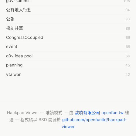
g0v-summit
105
Abby Chen
公有地大行動
94
Abby Wu
公報
93
Achernar Tseng
採訪共筆
86
Acsa Lu
CongressOccupied
69
Ada Huang
event
68
Aeon Lin
g0v idea pool
66
Afey Hsu
planning
45
Aging Huang
vtaiwan
42
Ahdaa Yeh
零時的學習不能等
40
Ahong
2016華航罷工事件
38
Ai-Lei Sun
moedict
32
Aileen Chuang
2014INGO
29
Hackpad Viewer — 唯讀模式 — 由
歐噴有限公司 openfun.tw
維
Aimee Chen
運 — 程式碼以 BSD 開源於
github.com/openfunltd/hackpad-
summit2016
28
Aki Nkz
viewer
g0v 文化部
26
Akira Lin