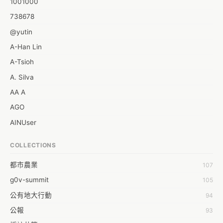
1001000
738678
@yutin
A-Han Lin
A-Tsioh
A. Silva
AA A
AGO
AINUser
AL
COLLECTIONS
APP bonraybio
都市農業
107
Aaron Chen
g0v-summit
105
Abby Chen
公有地大行動
94
Abby Wu
公報
93
Achernar Tseng