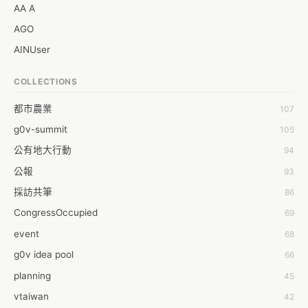
AA A
AGO
AINUser
AL
COLLECTIONS
APP bonraybio
都市農業
107
Aaron Chen
g0v-summit
105
Abby Chen
公有地大行動
94
Abby Wu
公報
93
Achernar Tseng
採訪共筆
86
Acsa Lu
CongressOccupied
69
Ada Huang
event
68
Aeon Lin
g0v idea pool
66
Afey Hsu
planning
45
Aging Huang
vtaiwan
42
Ahdaa Yeh