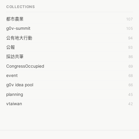
AL
COLLECTIONS
APP bonraybio
都市農業
107
Aaron Chen
g0v-summit
105
Abby Chen
公有地大行動
94
Abby Wu
公報
93
Achernar Tseng
採訪共筆
86
Acsa Lu
CongressOccupied
69
Ada Huang
event
68
Aeon Lin
g0v idea pool
66
Afey Hsu
planning
45
Aging Huang
vtaiwan
42
Ahdaa Yeh
零時的學習不能等
40
Ahong
2016華航罷工事件
38
Ai-Lei Sun
moedict
32
Aileen Chuang