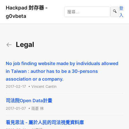
Hackpad 封存器 -
登
🔍
入
g0vbeta
←
Legal
No job finding website made by individuals allowed
in Taiwan : author has to be a 30-persons
association or a company.
2017-02-17 • Vincent Cantin
司法院Open Data計畫
2017-01-07 • 雨蒼 林
看見思法 - 屬於人民的司法視覺資料庫