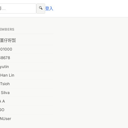
🔍
登入
EMBERS
薑仔籽㍿
001000
38678
yutin
-Han Lin
Tsioh
 Silva
A A
GO
INUser
L