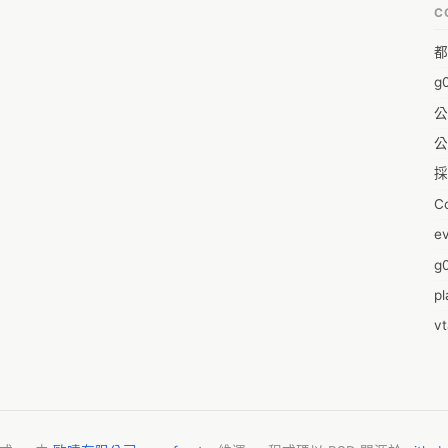
C
A
都
A
g
A
公
A
公
A
採
A
C
A
e
Ae
g0
A
pl
A
v
A
零
A
2
Ai
m
A
2