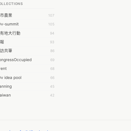
OLLECTIONS
PP bonraybio
市農業
107
aron Chen
0v-summit
105
bby Chen
有地大行動
94
bby Wu
報
93
chernar Tseng
訪共筆
86
csa Lu
ongressOccupied
69
da Huang
vent
68
on Lin
v idea pool
66
fey Hsu
anning
45
ging Huang
taiwan
42
hdaa Yeh
時的學習不能等
40
hong
016華航罷工事件
38
-Lei Sun
oedict
32
ileen Chuang
014INGO
29