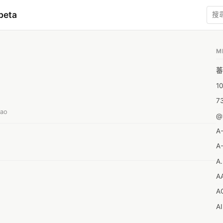
beta
M
蕃
1
7
iao
@
A
A-
A.
A
A
A
A