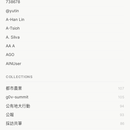
738678
@yutin
A-Han Lin
A-Tsioh
A. Silva
AA A
AGO
AINUser
AL
COLLECTIONS
APP bonraybio
都市農業
107
Aaron Chen
g0v-summit
105
Abby Chen
公有地大行動
94
Abby Wu
公報
93
Achernar Tseng
採訪共筆
86
Acsa Lu