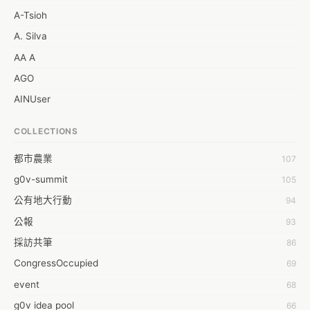
A-Tsioh
A. Silva
AA A
AGO
AINUser
AL
COLLECTIONS
APP bonraybio
都市農業
107
Aaron Chen
g0v-summit
105
Abby Chen
公有地大行動
94
Abby Wu
公報
93
Achernar Tseng
採訪共筆
86
Acsa Lu
CongressOccupied
69
Ada Huang
event
68
Aeon Lin
g0v idea pool
66
Afey Hsu