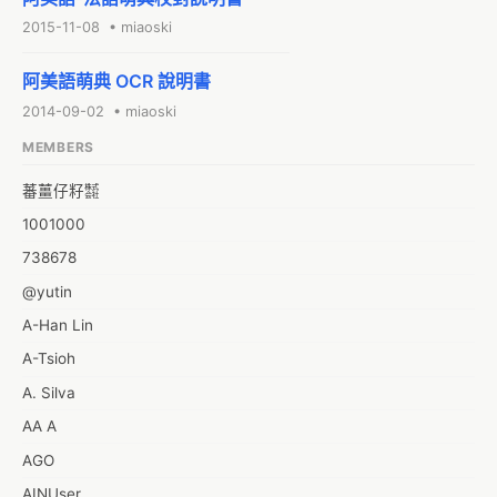
2015-11-08 • miaoski
阿美語萌典 OCR 說明書
2014-09-02 • miaoski
MEMBERS
蕃薑仔籽㍿
1001000
738678
@yutin
A-Han Lin
A-Tsioh
A. Silva
AA A
AGO
AINUser