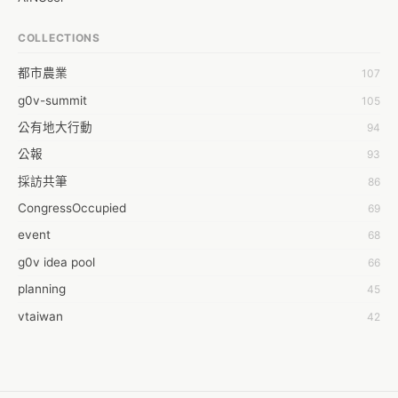
AL
COLLECTIONS
APP bonraybio
都市農業
107
Aaron Chen
g0v-summit
105
Abby Chen
公有地大行動
94
Abby Wu
公報
93
Achernar Tseng
採訪共筆
86
Acsa Lu
CongressOccupied
69
Ada Huang
event
68
Aeon Lin
g0v idea pool
66
Afey Hsu
planning
45
Aging Huang
vtaiwan
42
Ahdaa Yeh
零時的學習不能等
40
Ahong
2016華航罷工事件
38
Ai-Lei Sun
moedict
32