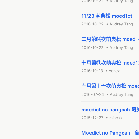
2016-10-22 • Audrey Tang
11/23 萌典松 moed1ct
2016-10-22 • Audrey Tang
二月第⒁次萌典松 moed14
2016-10-22 • Audrey Tang
十月第⑰次萌典松 moed17
2016-10-13 • venev
〧月第〡〦次萌典松 moed
2016-07-24 • Audrey Tang
moedict no pangcah
2015-12-27 • miaoski
Moedict no Pangcah 