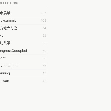
OLLECTIONS
PP bonraybio
市農業
107
aron Chen
0v-summit
105
bby Chen
有地大行動
94
bby Wu
報
93
chernar Tseng
訪共筆
86
csa Lu
ongressOccupied
69
da Huang
vent
68
on Lin
v idea pool
66
fey Hsu
anning
45
ging Huang
taiwan
42
hdaa Yeh
時的學習不能等
40
hong
016華航罷工事件
38
-Lei Sun
oedict
32
ileen Chuang
014INGO
29