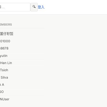
🔍
登入
EMBERS
薑仔籽㍿
001000
38678
yutin
-Han Lin
Tsioh
 Silva
A A
GO
INUser
L