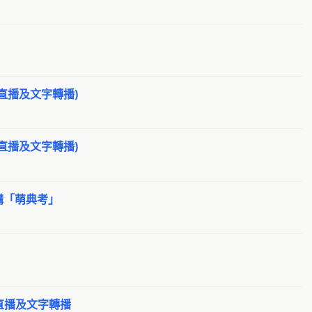
Pr
Al
O
Al
太
Al
財
Al
E
(含直播及文字轉播)
A
廣
Al
外
Al
(含直播及文字轉播)
黑
A
g
A
阿
 短講「萌典考」
A
翻
g0
a
0a
環
 含直播及文字轉播