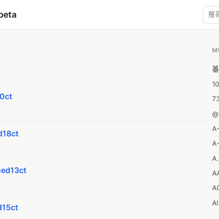
beta
M
蕃
1
0ct
7
@
A
18ct
A-
A.
d13ct
A
A
A
15ct
A