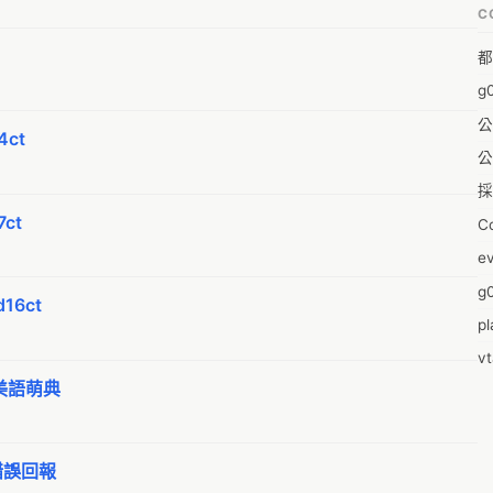
C
A
都
A
g
A
公
A
ct
公
A
採
A
ct
C
A
e
Ae
g0
A
16ct
pl
A
v
A
 阿美語萌典
零
A
2
Ai
m
A
- 錯誤回報
2