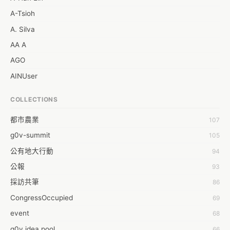
A-Tsioh
A. Silva
AA A
AGO
AINUser
AL
COLLECTIONS
APP bonraybio
都市農業
107
Aaron Chen
g0v-summit
105
Abby Chen
公有地大行動
94
Abby Wu
公報
93
Achernar Tseng
採訪共筆
86
Acsa Lu
CongressOccupied
69
Ada Huang
event
68
Aeon Lin
g0v idea pool
66