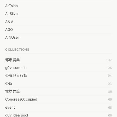
A-Tsioh
A. Silva
AA A
AGO
AINUser
AL
COLLECTIONS
APP bonraybio
都市農業
107
Aaron Chen
g0v-summit
105
Abby Chen
公有地大行動
94
Abby Wu
公報
93
Achernar Tseng
採訪共筆
86
Acsa Lu
CongressOccupied
69
Ada Huang
event
68
Aeon Lin
g0v idea pool
66
Afey Hsu