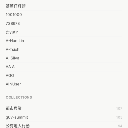
蕃薑仔籽㍿
1001000
738678
@yutin
A-Han Lin
A-Tsioh
A. Silva
AA A
AGO
AINUser
AL
COLLECTIONS
APP bonraybio
都市農業
107
Aaron Chen
g0v-summit
105
Abby Chen
公有地大行動
94
Abby Wu